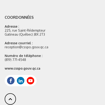
COORDONNÉES
Adresse :
225, rue Saint-Rédempteur
Gatineau (Québec) J8X 2T3
Adresse courriel :
reception@csspo.gouv.qc.ca
Numéro de téléphone :
(819) 771-4548
Site
www.csspo.gouv.qc.ca
web
:
Facebook
LinkedIn
Youtube